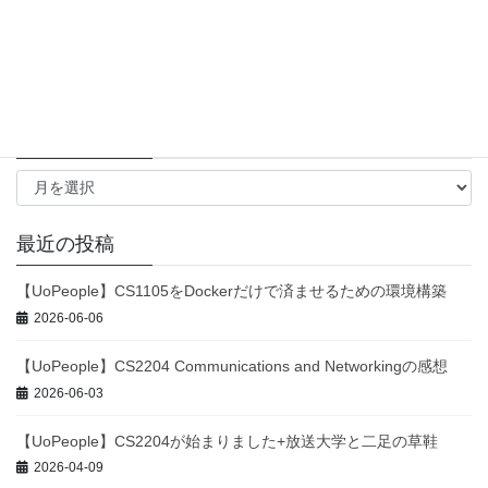
VB.NET
(3)
Visual Studio
(2)
Windows Forms
(3)
WordPress
(2)
エックスサーバー
(1)
テスト
(1)
データベース
(1)
成長戦略
(1)
アーカイブ
ア
ー
カ
イ
最近の投稿
ブ
【UoPeople】CS1105をDockerだけで済ませるための環境構築
2026-06-06
【UoPeople】CS2204 Communications and Networkingの感想
2026-06-03
【UoPeople】CS2204が始まりました+放送大学と二足の草鞋
2026-04-09