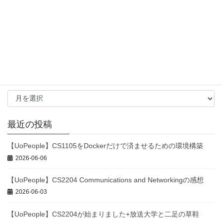
TypeORM
(1)
TypeScript
(2)
Unity
(3)
VB.NET
(3)
Visual Studio
(2)
Windows Forms
(3)
WordPress
(2)
エックスサーバー
(1)
テスト
(1)
データベース
(1)
成長戦略
(1)
アーカイブ
ア
ー
カ
イ
最近の投稿
ブ
【UoPeople】CS1105をDockerだけで済ませるための環境構築
2026-06-06
【UoPeople】CS2204 Communications and Networkingの感想
2026-06-03
【UoPeople】CS2204が始まりました+放送大学と二足の草鞋