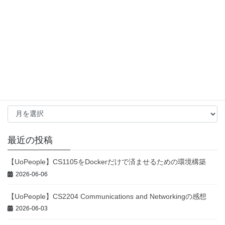
TypeORM
(1)
TypeScript
(2)
Unity
(3)
VB.NET
(3)
Visual Studio
(2)
Windows Forms
(3)
WordPress
(2)
エックスサーバー
(1)
テスト
(1)
データベース
(1)
成長戦略
(1)
アーカイブ
ア
ー
カ
イ
最近の投稿
ブ
【UoPeople】CS1105をDockerだけで済ませるための環境構築
2026-06-06
【UoPeople】CS2204 Communications and Networkingの感想
2026-06-03