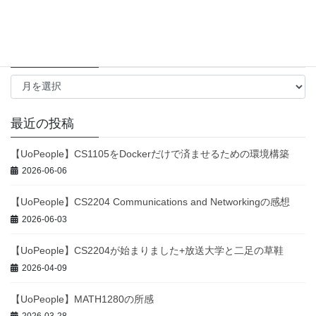
データベース
(1)
成長戦略
(1)
アーカイブ
ア
ー
カ
イ
最近の投稿
ブ
【UoPeople】CS1105をDockerだけで済ませるための環境構築
2026-06-06
【UoPeople】CS2204 Communications and Networkingの感想
2026-06-03
【UoPeople】CS2204が始まりました+放送大学と二足の草鞋
2026-04-09
【UoPeople】MATH1280の所感