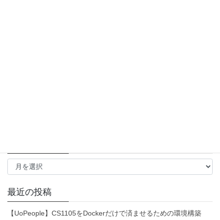
AWS Lambda
(1)
C#
(8)
Docker
(4)
Electron
(1)
ESLint
(1)
Fetch API
(1)
Git
(1)
GitHub Actions
(1)
Java
(1)
JavaScript
(4)
jQuery
(1)
Node.js
(1)
Postman
(1)
Swing
(1)
TypeORM
(1)
TypeScript
(2)
Unity
(3)
VB.NET
(3)
Visual Studio
(2)
Windows Forms
(3)
WordPress
(2)
エックスサーバー
(1)
テスト
(1)
データベース
(1)
成長戦略
(1)
アーカイブ
ア
ー
カ
イ
最近の投稿
ブ
【UoPeople】CS1105をDockerだけで済ませるための環境構築